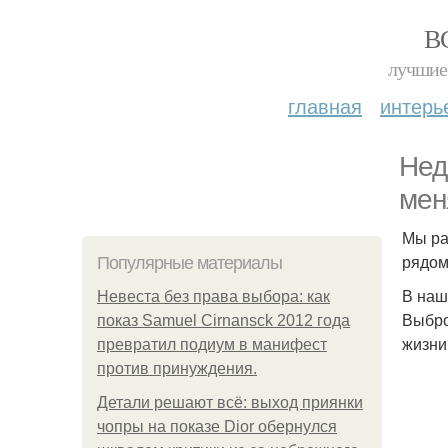
В
лучшие 
главная
интерь
Нед
мен
Мы ра
рядом
Популярные материалы
В наш
Невеста без права выбора: как
Выбро
показ Samuel Cirnansck 2012 года
жизни
превратил подиум в манифест
против принуждения.
Детали решают всё: выход приянки
чопры на показе Dior обернулся