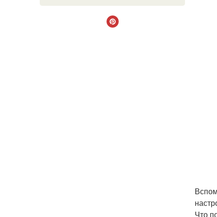
Вспом
настр
Что п