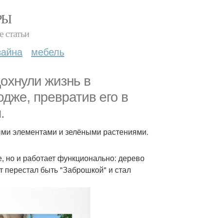
РЫ
е статьи
зайна
мебель
дохнули жизнь в
дже, превратив его в
.
ыми элементами и зелёными растениями.
е, но и работает функционально: дерево
т перестал быть "Заброшкой" и стал