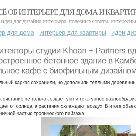
СЁ ОБ ИНТЕРЬЕРЕ ДЛЯ ДОМА И КВАРТИ
идеи для дизайна интерьера, полезные советы, интересны
ер для дома
интерьер для квартиры
идеи ди
итекторы студии Khoan + Partners в
остроенное бетонное здание в Камбо
льное кафе с биофильным дизайном
льный каркас сохранили, но дополнили тёплыми деревянн
 сочетание не только создаёт уют и текстурное разнообрази
ает от солнца, а растения охлаждают воздух. В итоге объек
ничной частью тропического пейзажа