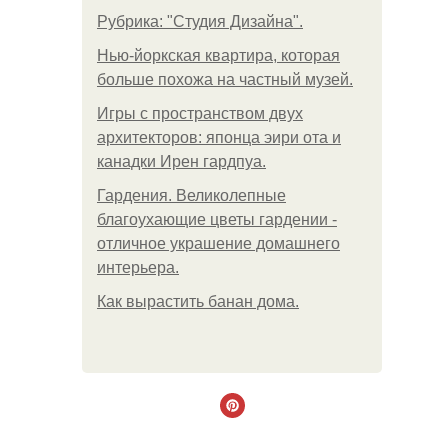
Рубрика: "Студия Дизайна".
Нью-йоркская квартира, которая
больше похожа на частный музей.
Игры с пространством двух
архитекторов: японца эири ота и
канадки Ирен гардпуа.
Гардения. Великолепные
благоухающие цветы гардении -
отличное украшение домашнего
интерьера.
Как вырастить банан дома.