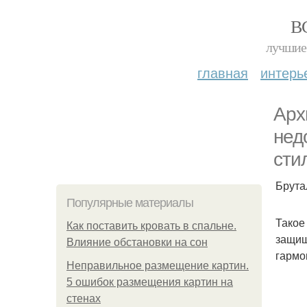
В
лучшие 
главная
интерь
Арх
нед
сти
Брута
Популярные материалы
Такое
Как поставить кровать в спальне.
защищ
Влияние обстановки на сон
гармо
Неправильное размещение картин.
5 ошибок размещения картин на
стенах