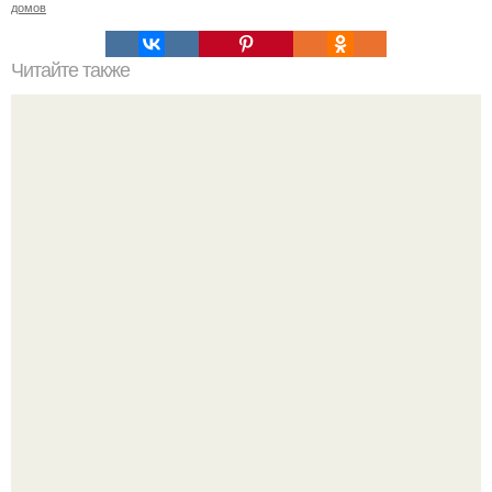
домов
Читайте также
Почему не задерживаются деньги в доме. Если деньги
не задерживаются