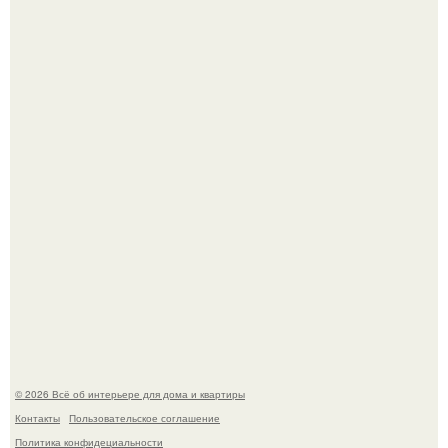
Три года назад мы купили борщевичное поле и
придумали мечту!
Преображение в ванной на ул. генерала Григорова, д.
36!
© 2026 Всё об интерьере для дома и квартиры
Контакты
Пользовательское соглашение
Политика конфидециальности