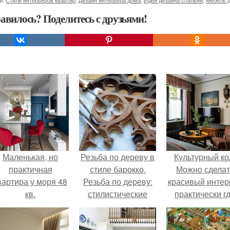
и:
Стили интерьеров квартир
,
Дизайн интерьера дома
,
Идеи дизайна спальни
,
Мебель д
авилось? Поделитесь с друзьями!
Маленькая, но
Резьба по дереву в
Культурный ко
практичная
стиле барокко.
Можно сделат
вартира у моря 48
Резьба по дереву:
красивый интер
кв.
стилистические
практически г
направления и
угодно.
характерные узоры.