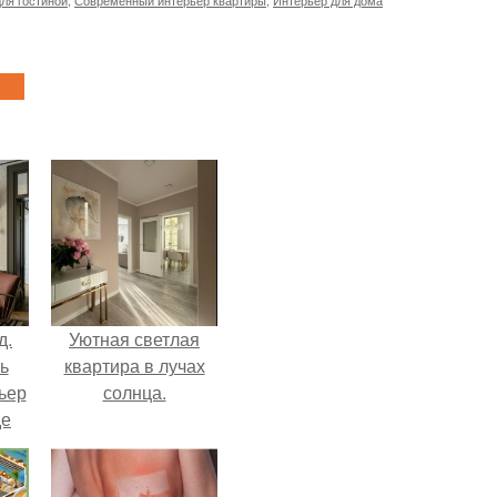
ля гостиной
,
Современный интерьер квартиры
,
Интерьер для дома
д.
Уютная светлая
ь
квартира в лучах
ьер
солнца.
де