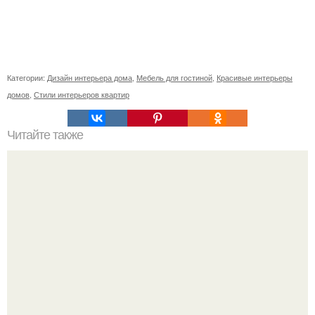
Категории:
Дизайн интерьера дома
,
Мебель для гостиной
,
Красивые интерьеры
домов
,
Стили интерьеров квартир
Читайте также
Значение картина с волками. В том случае, если вы
любите вышивать, то наверняка задумывались о том,
что означает та или иная вышитая вами картина.