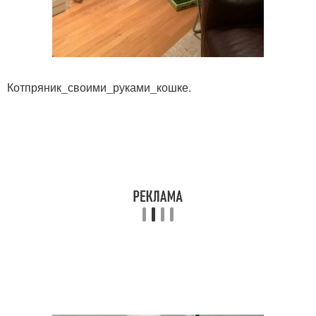
Котпряник_своими_руками_кошке.